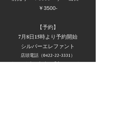
￥3500-
【予約】
7月8日15時より予約開始
シルバーエレファント
店頭電話（0422-22-3331）
メール（
silverelephant@dream.com
）に
て
（ご予約整理番号順のご入場となりま
すので、早い整理番号を欲しい方は、
早めにご予約ください。
）