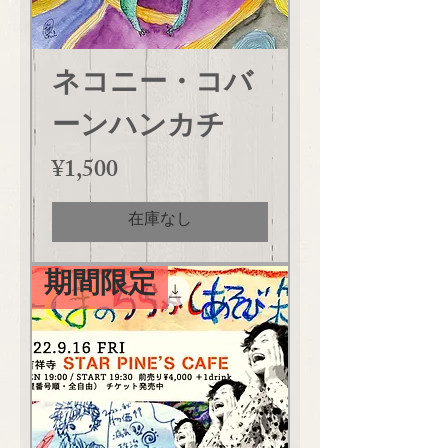
ネコニー・コバ
ーンハンカチ
価格
¥1,500
在庫なし
期間限定